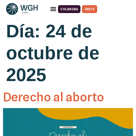
COLABORA
ÚNETE
Quiénes somos
Qué hacemos
Día:
24 de
octubre de
2025
Derecho al aborto