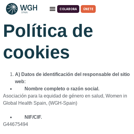
COLABORA
ÚNETE
Quiénes somos
Qué hacemos
Política de
cookies
A) Datos de identificación del responsable del sitio
web:
Nombre completo o razón social.
Asociación para la equidad de género en salud, Women in
Global Health Spain, (WGH-Spain)
NIF/CIF.
G44675494