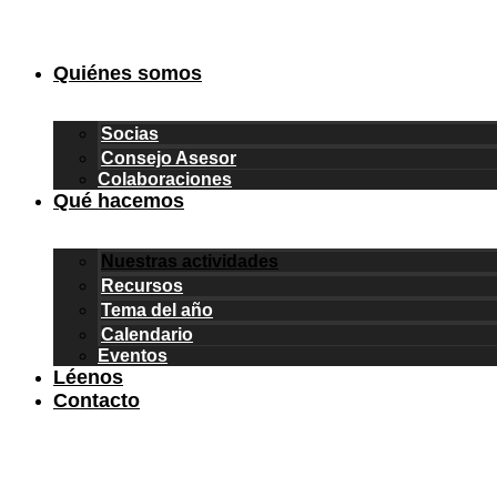
Ir
al
contenido
Quiénes somos
Socias
Consejo Asesor
Colaboraciones
Qué hacemos
Nuestras actividades
Recursos
Tema del año
Calendario
Eventos
Léenos
Contacto