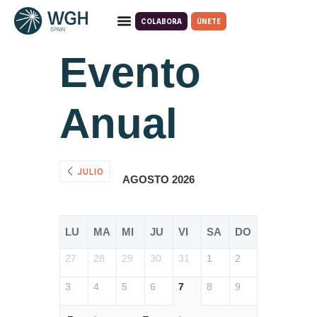
COLABORA
ÚNETE
Quiénes somos
Qué hacemos
Evento
Anual
JULIO
AGOSTO 2026
LU
MA
MI
JU
VI
SA
DO
27
28
29
30
31
1
2
3
4
5
6
7
8
9