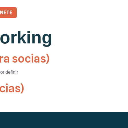
NETE
orking
ra socias)
r definir
cias)