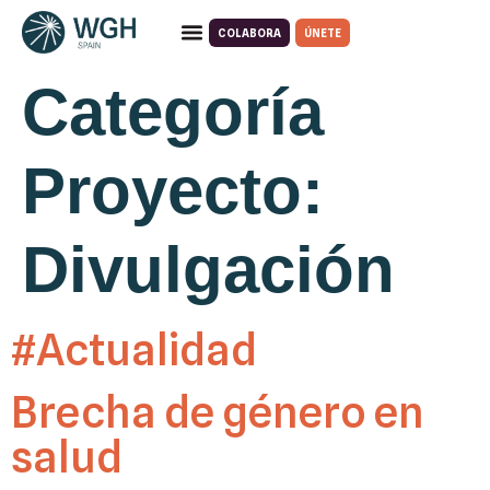
COLABORA
ÚNETE
Quiénes somos
Qué hacemos
Categoría
Proyecto:
Divulgación
#Actualidad
Brecha de género en
salud