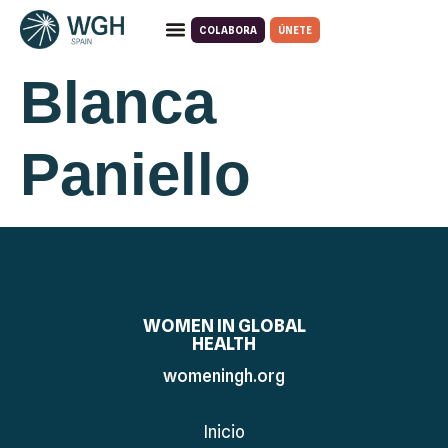
COLABORA
ÚNETE
Quiénes somos
Qué hacemos
Blanca
Paniello
WOMEN IN GLOBAL
HEALTH
womeningh.org
Inicio