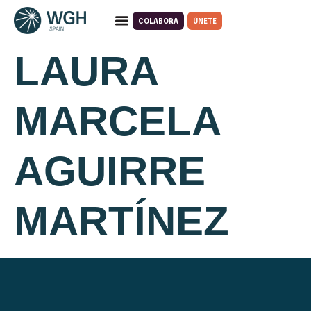
COLABORA
ÚNETE
Quiénes somos
Qué hacemos
LAURA
MARCELA
AGUIRRE
MARTÍNEZ