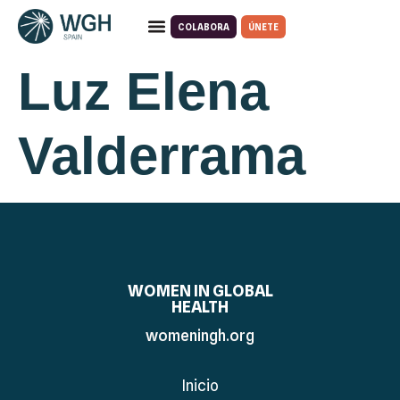
COLABORA
ÚNETE
Quiénes somos
Qué hacemos
Luz Elena
Valderrama
WOMEN IN GLOBAL
HEALTH
womeningh.org
Inicio