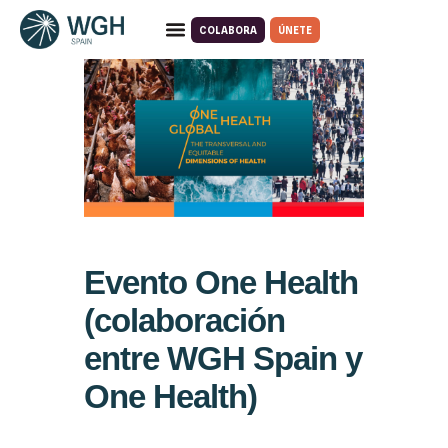
COLABORA
ÚNETE
Quiénes somos
Qué hacemos
Evento One Health
(colaboración
entre WGH Spain y
One Health)