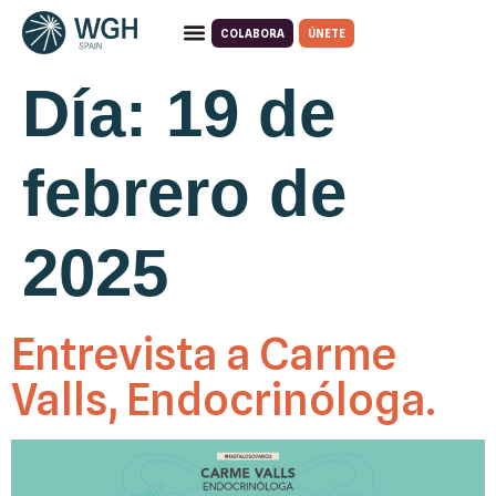
COLABORA
ÚNETE
Quiénes somos
Qué hacemos
Día:
19 de
febrero de
2025
Entrevista a Carme
Valls, Endocrinóloga.