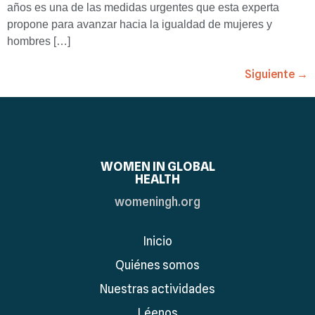
años es una de las medidas urgentes que esta experta
propone para avanzar hacia la igualdad de mujeres y
hombres […]
Siguiente
→
WOMEN IN GLOBAL
HEALTH
womeningh.org
Inicio
Quiénes somos
Nuestras actividades
Léenos