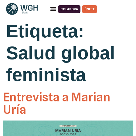
COLABORA
ÚNETE
Quiénes somos
Qué hacemos
Etiqueta:
Salud global
feminista
Entrevista a Marian
Uría