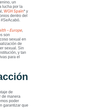
enino, un
 lucha por la
WGH Spain
al,
* y
onios dentro del
to #SeAcabó.
lth – Europe
,
os son
acoso sexual en
alización de
er sexual. Sin
titución, y tan
vas para el
acción
ntaje de
ar de manera
bemos poder
en garantizar que