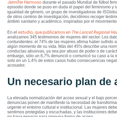
Jennifer Hermoso
durante el pasado Mundial de fútbol fem
episodio donde se puso en duda el papel del feminismo y la
igualdad de género, un grupo de investigadoras de ISGlob
de otros centros de investigación, decidimos recoger testim
ámbito sanitario y académico, inspiradas por el movimien
estudio, que publicamos en
The Lancet Regional Hea
En el
analizamos 345 testimonios de mujeres del sector. Los dat
contundentes: el 74% de las mujeres afirma haber sufrido 
algún momento de su vida. Más del 45% describe una norm
conductas abusivas, ya sea por abuso de poder o de caráct
embargo, sólo un 6,7% denunció o comunicó su caso a la ins
solo en un 1,4% de estos casos hubo consecuencias negati
acosador.
Un necesario plan de 
La elevada normalización del acoso sexual y el bajo porce
denuncias ponen de manifiesto la necesidad de transform
urgente el entorno cultural e institucional. Las mujeres de
sentirnos protegidas y escuchadas, y las instituciones deb
no haya espacio para ninguna forma de acoso.