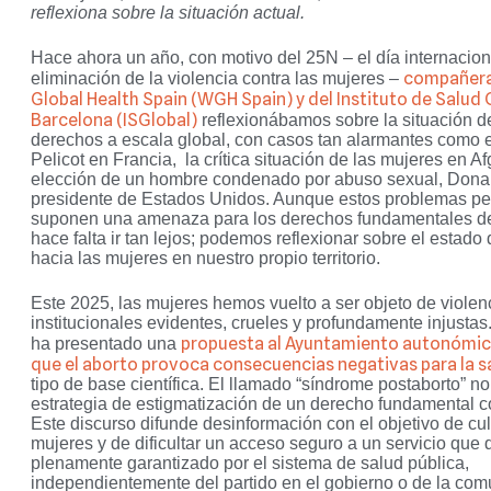
reflexiona sobre la situación actual.
Hace ahora un año, con motivo del 25N – el día internacion
compañera
eliminación de la violencia contra las mujeres –
Global Health Spain (WGH Spain) y del
Instituto de Salud 
Barcelona (ISGlobal)
reflexionábamos sobre la situación de
derechos a escala global, con casos tan alarmantes como e
Pelicot en Francia, la crítica situación de las mujeres en Af
elección de un hombre condenado por abuso sexual, Dona
presidente de Estados Unidos. Aunque estos problemas per
suponen una amenaza para los derechos fundamentales de
hace falta ir tan lejos; podemos reflexionar sobre el estado 
hacia las mujeres en nuestro propio territorio.
Este 2025, las mujeres hemos vuelto a ser objeto de violen
institucionales evidentes, crueles y profundamente injustas
propuesta al Ayuntamiento autonómi
ha presentado una
que el aborto provoca consecuencias negativas para la s
tipo de base científica. El llamado “síndrome postaborto” 
estrategia de estigmatización de un derecho fundamental c
Este discurso difunde desinformación con el objetivo de cul
mujeres y de dificultar un acceso seguro a un servicio que 
plenamente garantizado por el sistema de salud pública,
independientemente del partido en el gobierno o de la co