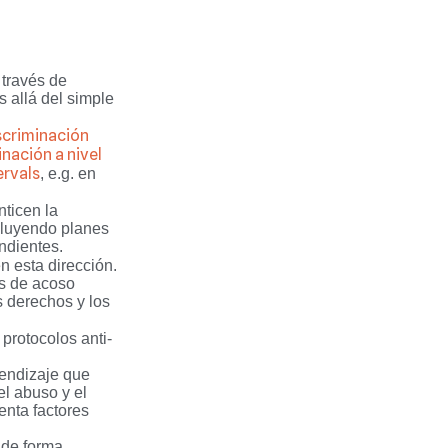
 través de
 allá del simple
scriminación
nación a nivel
ervals
, e.g. en
nticen la
ncluyendo planes
ndientes.
n esta dirección.
os de acoso
s derechos y los
protocolos anti-
rendizaje que
el abuso y el
enta factores
 de forma