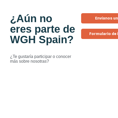
¿Aún no
Envíanos u
eres parte de
Formulario de 
WGH Spain
?
¿Te gustaría participar o conocer
más sobre nosotras?