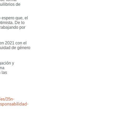
uilibrios de
 espero que, el
timista. De lo
trabajando por
en 2021 con el
 equidad de género
gación y
una
 las
/es/25n-
esponsabilidad-