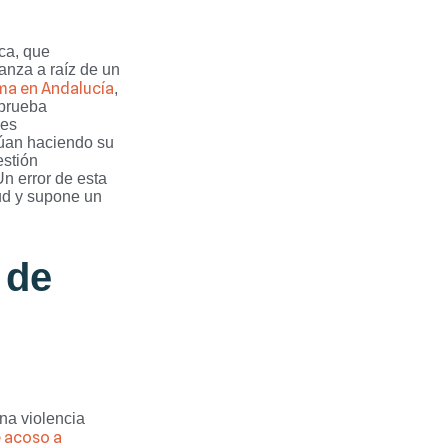
ica, que
anza a raíz de un
ama en Andalucía
,
 prueba
 es
núan haciendo su
estión
Un error de esta
lud y supone un
 de
una violencia
 acoso a