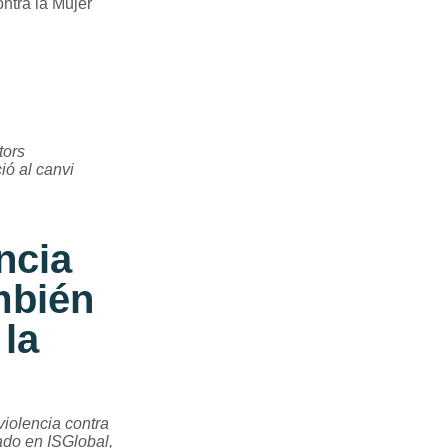
tors
ió al canvi
ncia
mbién
 la
violencia contra
ado en ISGlobal,