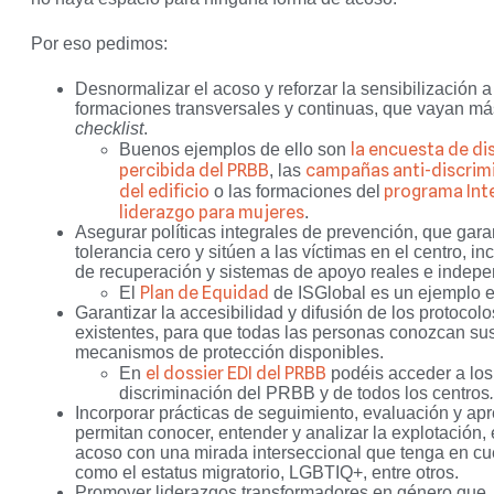
Por eso pedimos:
Desnormalizar el acoso y reforzar la sensibilización a
formaciones transversales y continuas, que vayan más
checklist
.
la encuesta de di
Buenos ejemplos de ello son
percibida del PRBB
campañas anti-discrimi
, las
del edificio
programa Int
o las formaciones del
liderazgo para mujeres
.
Asegurar políticas integrales de prevención, que gara
tolerancia cero y sitúen a las víctimas en el centro, i
de recuperación y sistemas de apoyo reales e indepe
Plan de Equidad
El
de ISGlobal es un ejemplo e
Garantizar la accesibilidad y difusión de los protocol
existentes, para que todas las personas conozcan su
mecanismos de protección disponibles.
el dossier EDI del PRBB
En
podéis acceder a los 
discriminación del PRBB y de todos los centros
.
Incorporar prácticas de seguimiento, evaluación y ap
permitan conocer, entender y analizar la explotación, 
acoso con una mirada interseccional que tenga en cu
como el estatus migratorio, LGBTIQ+, entre otros.
Promover liderazgos transformadores en género que,