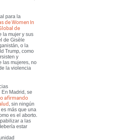
al para la
s de Women In
Global de
 la mujer y sus
l de Gisèle
ganistán, o la
ld Trump, como
sisten y
 las mujeres, no
de la violencia
cias
. En Madrid, se
co afirmando
alud
, sin ningún
no es más que una
omo es el aborto.
pabilizar a las
debería estar
munidad