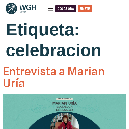
COLABORA
ÚNETE
Quiénes somos
Qué hacemos
Etiqueta:
celebracion
Entrevista a Marian
Uría