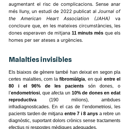
augmentant el risc de complicacions. Sense anar
més lluny, un estudi de 2022 publicat al
Journal of
the American Heart Association (JAHA)
va
concloure que, en les mateixes circumstàncies, les
dones esperaven de mitjana
que els
11 minuts més
homes per ser ateses a urgències.
Malalties invisibles
Els biaixos de gènere també han deixat en segon pla
certes malalties, com la
fibromiàlgia
, en què
entre el
80 i el 96% de les pacients
són dones, o
l’
endometriosi
, que afecta un
10% de dones en edat
reproductiva
(190 milions), ambdues
infradiagnosticades. En el cas de l’endometriosi, les
pacients tarden de mitjana
entre 7 i 8 anys
a rebre un
diagnòstic, suportant dolors crònics sense tractaments
efectius ni respostes mèdiques adequades.